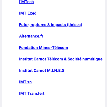
I’MTech
IMT Exed
Futur, ruptures & impacts (thèses)
Alternance.fr
Fondation Mines-Télécom
Institut Carnot Télécom & Société numérique
Institut Carnot M.I.N.E.S
IMT.sn
IMT Transfert