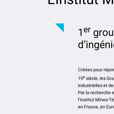
er
1
grou
d’ingén
Créées pour répon
e
19
siècle, les Gr
industrielles et 
Par la recherche e
l’Institut Mines-
en France, en Eur