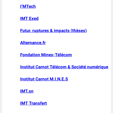
I’MTech
IMT Exed
Futur, ruptures & impacts (thèses)
Alternance.fr
Fondation Mines-Télécom
Institut Carnot Télécom & Société numérique
Institut Carnot M.I.N.E.S
IMT.sn
IMT Transfert