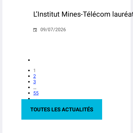
L’Institut Mines-Télécom lauré
09/07/2026
1
2
3
…
55
→
TOUTES LES ACTUALITÉS