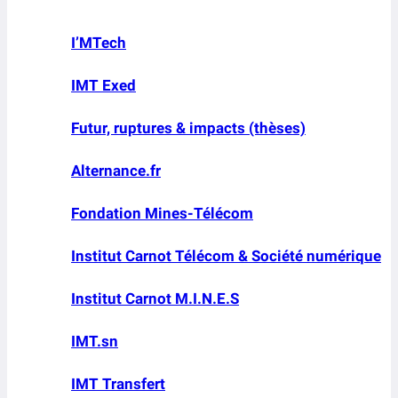
I’MTech
IMT Exed
Futur, ruptures & impacts (thèses)
Alternance.fr
Fondation Mines-Télécom
Institut Carnot Télécom & Société numérique
Institut Carnot M.I.N.E.S
IMT.sn
IMT Transfert