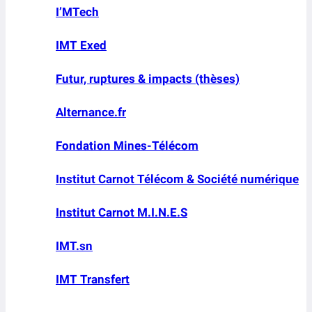
I’MTech
IMT Exed
Futur, ruptures & impacts (thèses)
Alternance.fr
Fondation Mines-Télécom
Institut Carnot Télécom & Société numérique
Institut Carnot M.I.N.E.S
IMT.sn
IMT Transfert