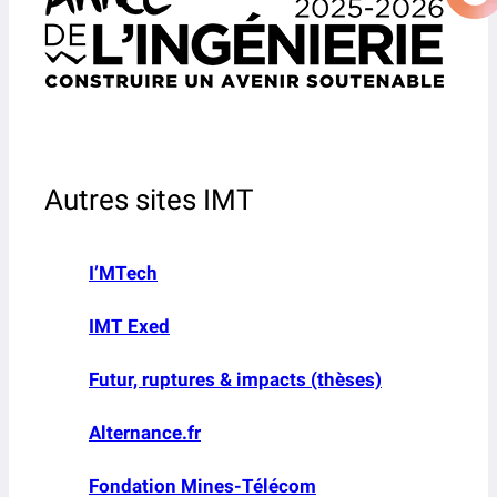
Autres sites IMT
I’MTech
IMT Exed
Futur, ruptures & impacts (thèses)
Alternance.fr
Fondation Mines-Télécom