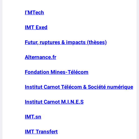
I’MTech
IMT Exed
Futur, ruptures & impacts (thèses)
Alternance.fr
Fondation Mines-Télécom
Institut Carnot Télécom & Société numérique
Institut Carnot M.I.N.E.S
IMT.sn
IMT Transfert