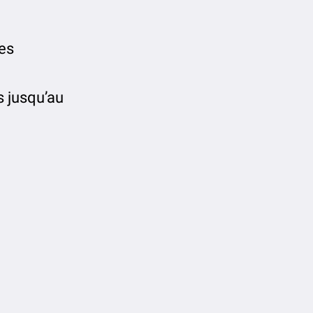
es
s jusqu’au