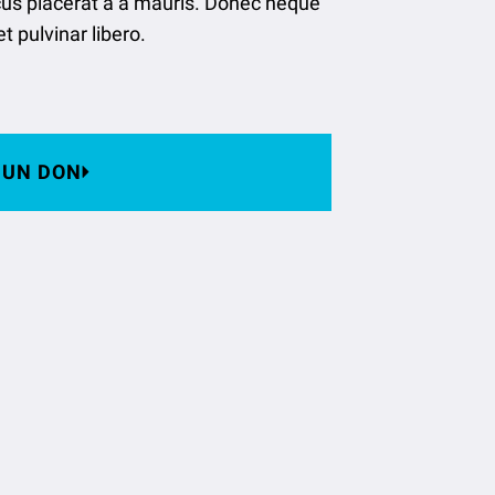
cus placerat a a mauris. Donec neque
t pulvinar libero.
S UN DON