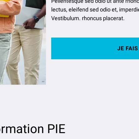
Pellentesque sed odio ut ante rhon
lectus, eleifend sed odio et, imperdie
Vestibulum. rhoncus placerat.
JE FAI
ormation PIE