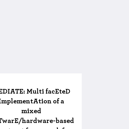
DIATE: Multi facEteD
ImplementAtion of a
mixed
TwarE/hardware-based