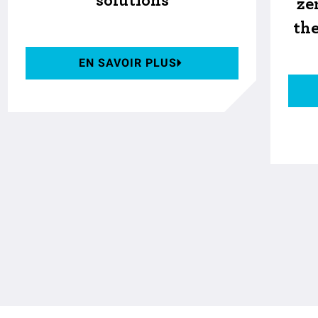
solutions
ze
th
EN SAVOIR PLUS