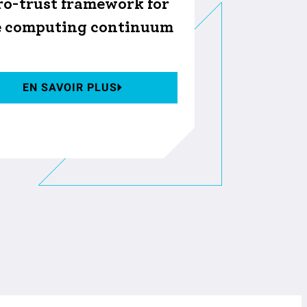
ro-trust framework for
e computing continuum
EN SAVOIR PLUS