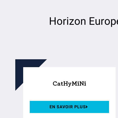
Horizon Europ
CatHyMiNi
EN SAVOIR PLUS