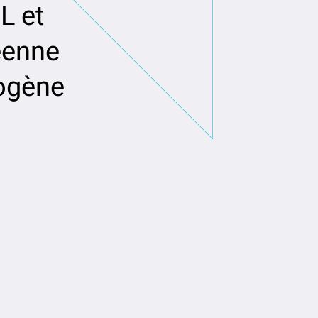
L et
éenne
rogène