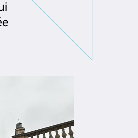
ui
ée