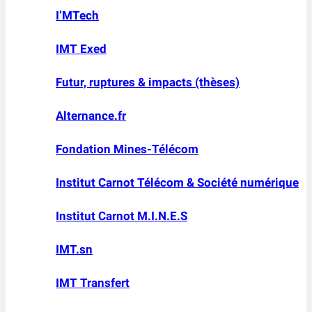
I’MTech
IMT Exed
Futur, ruptures & impacts (thèses)
Alternance.fr
Fondation Mines-Télécom
Institut Carnot Télécom & Société numérique
Institut Carnot M.I.N.E.S
IMT.sn
IMT Transfert