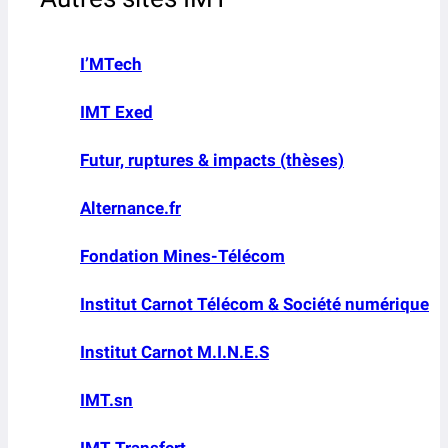
I’MTech
IMT Exed
Futur, ruptures & impacts (thèses)
Alternance.fr
Fondation Mines-Télécom
Institut Carnot Télécom & Société numérique
Institut Carnot M.I.N.E.S
IMT.sn
IMT Transfert