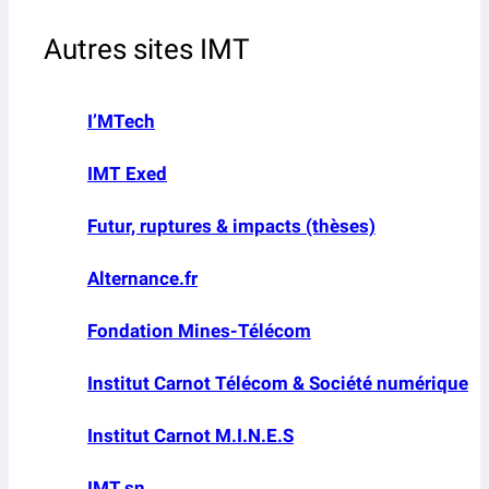
Autres sites IMT
I’MTech
IMT Exed
Futur, ruptures & impacts (thèses)
Alternance.fr
Fondation Mines-Télécom
Institut Carnot Télécom & Société numérique
Institut Carnot M.I.N.E.S
IMT.sn