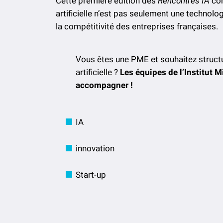
Cette première édition des
Rencontres IA
con
artificielle n’est pas seulement une technologi
la compétitivité des entreprises françaises.
Vous êtes une PME et souhaitez structur
artificielle ?
Les équipes de l’Institut 
accompagner !
IA
innovation
Start-up