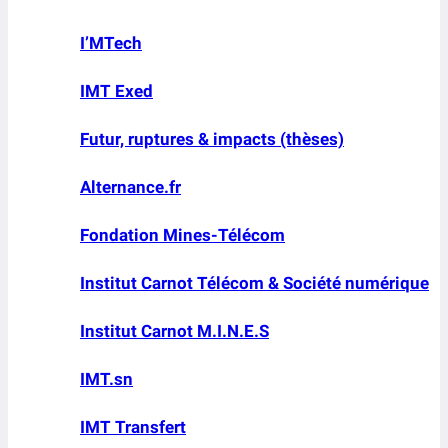
I’MTech
IMT Exed
Futur, ruptures & impacts (thèses)
Alternance.fr
Fondation Mines-Télécom
Institut Carnot Télécom & Société numérique
Institut Carnot M.I.N.E.S
IMT.sn
IMT Transfert