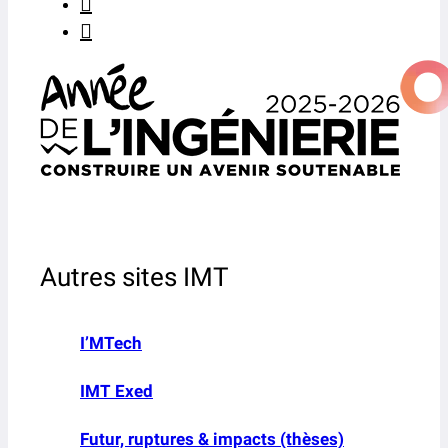
Autres sites IMT
I’MTech
IMT Exed
Futur, ruptures & impacts (thèses)