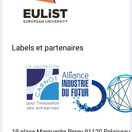
Labels et partenaires
19 place Marguerite Perey 91120 Palaiseau