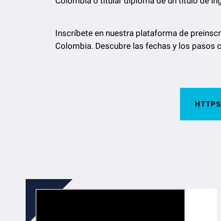
Colombia o titular diploma de un título de in
Inscríbete en nuestra plataforma de preinscr
Colombia. Descubre las fechas y los pasos cl
HTTPS: